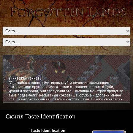
Уничтожай нечисть!
"Сражайся с монстрами, используй магические заклинания,
артефактное оружие, очисти земли от нашествия тьмы! Руби,
круши и потроши, они заслужили это! Полчища монстров прячут во
тьме подземелий несметные сокровища, оружие и доспехи менее
удачливых охотников за славой и сокровищами. Покори свой страх,
покажи им кто тут главный!
Скилл Taste Identification
Taste Identification