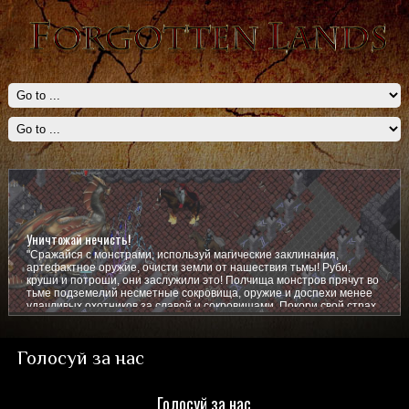
Уничтожай нечисть!
"Сражайся с монстрами, используй магические заклинания,
артефактное оружие, очисти земли от нашествия тьмы! Руби,
круши и потроши, они заслужили это! Полчища монстров прячут во
тьме подземелий несметные сокровища, оружие и доспехи менее
удачливых охотников за славой и сокровищами. Покори свой страх,
покажи им кто тут главный!
Голосуй за нас
Голосуй за нас