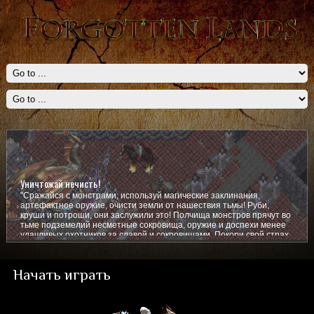
Уничтожай нечисть!
"Сражайся с монстрами, используй магические заклинания,
артефактное оружие, очисти земли от нашествия тьмы! Руби,
круши и потроши, они заслужили это! Полчища монстров прячут во
тьме подземелий несметные сокровища, оружие и доспехи менее
удачливых охотников за славой и сокровищами. Покори свой страх,
покажи им кто тут главный!
Начать играть