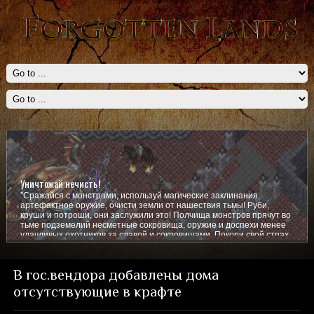
Уничтожай нечисть!
"Сражайся с монстрами, используй магические заклинания,
артефактное оружие, очисти земли от нашествия тьмы! Руби,
круши и потроши, они заслужили это! Полчища монстров прячут во
тьме подземелий несметные сокровища, оружие и доспехи менее
удачливых охотников за славой и сокровищами. Покори свой страх,
покажи им кто тут главный!
В гос.вендора добавлены дома
отсутствующие в крафте