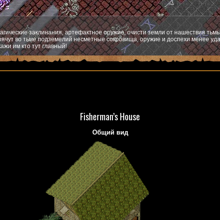
агические заклинания, артефактное оружие, очисти земли от нашествия тьмы
ячут во тьме подземелий несметные сокровища, оружие и доспехи менее уда
ажи им кто тут главный!
Fisherman’s House
Общий вид