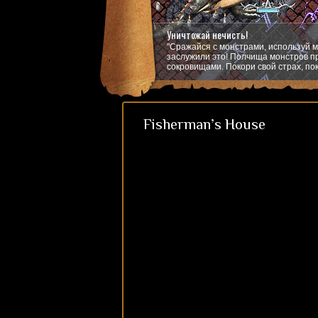
Уничтожай нечисть!
"Сражайся с монстрами, используй м
заслужили это! Полчища монстров пр
сокровищами. Покори свой страх, пок
Fisherman’s House