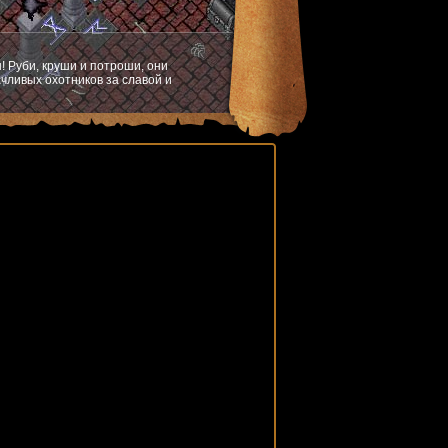
! Руби, круши и потроши, они
чливых охотников за славой и