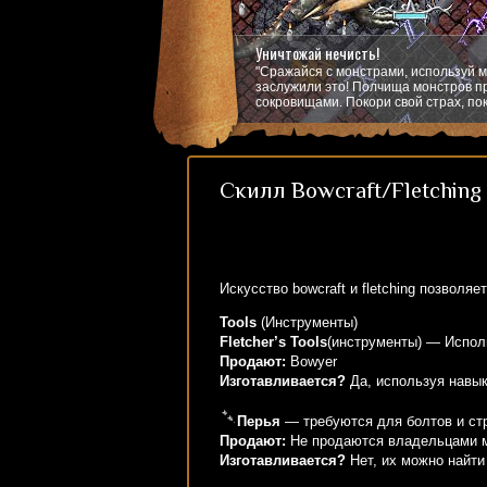
Уничтожай нечисть!
"Сражайся с монстрами, используй м
заслужили это! Полчища монстров пр
сокровищами. Покори свой страх, пок
Скилл Bowcraft/Fletching
Искусство bowcraft и fletching позволя
Tools
(Инструменты)
Fletcher’s Tools
(инструменты) — Исполь
Продают:
Bowyer
Изготавливается?
Да, используя навык 
Перья
— требуются для болтов и ст
Продают:
Не продаются владельцами м
Изготавливается?
Нет, их можно найти