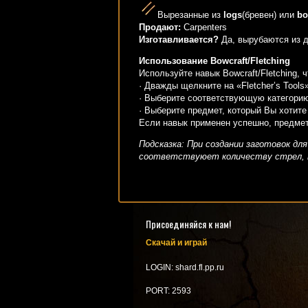
Вырезанные из
logs
(бревен) или
bo
Продают:
Carpenters
Изготавливается?
Да, вырубаются из д
Использование Bowcraft/Fletching
Используйте навык Bowcraft/Fletching,
· Дважды щелкните на «Fletcher’s Tools
· Выберите соответствующую категорию
· Выберите предмет, который Вы хотите 
Если навык применен успешно, предмет
Подсказка: При создании заготовок дл
соответствуюет количеству стрел, 
Присоединяйся к нам!
Скачай и играй
LOGIN: shard.fl.pp.ru
PORT: 2593