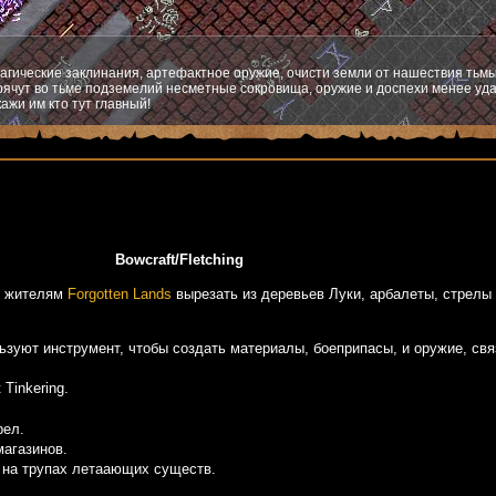
агические заклинания, артефактное оружие, очисти земли от нашествия тьмы
ячут во тьме подземелий несметные сокровища, оружие и доспехи менее уда
ажи им кто тут главный!
Bowcraft/Fletching
ет жителям
Forgotten Lands
вырезать из деревьев Луки, арбалеты, стрелы 
зуют инструмент, чтобы создать материалы, боеприпасы, и оружие, связ
Tinkering.
рел.
агазинов.
 на трупах летаающих существ.