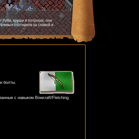
! Руби, круши и потроши, они
чливых охотников за славой и
и болты.
анные с навыком Bowcraft/Fletching.