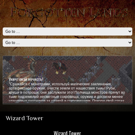
Уничтожай нечисть!
"Сражайся с монстрами, используй магические заклинания,
артефактное оружие, очисти земли от нашествия тьмы! Руби,
круши и потроши, они заслужили это! Полчища монстров прячут во
тьме подземелий несметные сокровища, оружие и доспехи менее
удачливых охотников за славой и сокровищами. Покори свой страх,
покажи им кто тут главный!
Wizard Tower
Wizard Tower