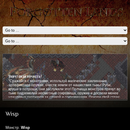
Уничтожай нечисть!
"Сражайся с монстрами, используй магические заклинания,
артефактное оружие, очисти земли от нашествия тьмы! Руби,
круши и потроши, они заслужили это! Полчища монстров прячут во
тьме подземелий несметные сокровища, оружие и доспехи менее
удачливых охотников за славой и сокровищами. Покори свой страх,
покажи им кто тут главный!
Wisp
Монстр:
Wisp