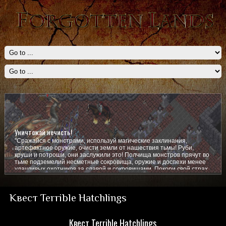
Уничтожай нечисть!
"Сражайся с монстрами, используй магические заклинания,
артефактное оружие, очисти земли от нашествия тьмы! Руби,
круши и потроши, они заслужили это! Полчища монстров прячут во
тьме подземелий несметные сокровища, оружие и доспехи менее
удачливых охотников за славой и сокровищами. Покори свой страх,
покажи им кто тут главный!
Квест Terrible Hatchlings
Квест Terrible Hatchlings