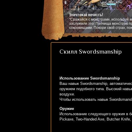
Уничтожай нечисть!
"Сражайся с монстрами, используй м
заслужили это! Полчища монстров пр
сокровищами. Покори свой страх, пок
Скилл Swordsmanship
Использование Swordsmanship
Ваш навык Swordsmanship, автоматическ
оружием подобного типа. Высокий навы
воздухе.
Чтобы использовать навык Swordsmansh
Оружие
Использование следующего оружия в бою 
Pickaxe, Two-Handed Axe, Butcher Knife, 