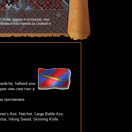
! Руби, круши и потроши, они
чливых охотников за славой и
rdiche, halberd или
рее чем свистнет в
а противника.
r’s Axe, Hatchet, Large Battle Axe,
tar, Viking Sword, Skinning Knife.