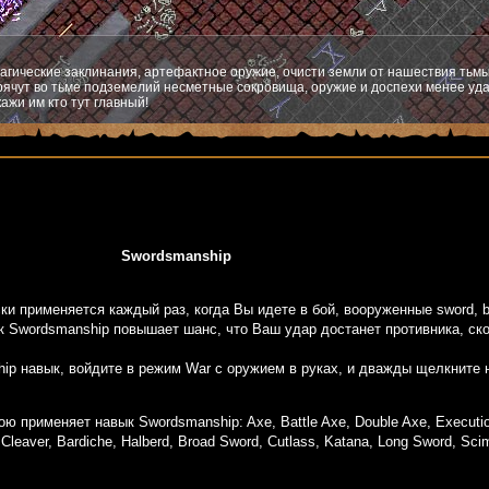
агические заклинания, артефактное оружие, очисти земли от нашествия тьмы
ячут во тьме подземелий несметные сокровища, оружие и доспехи менее уда
ажи им кто тут главный!
Swordsmanship
и применяется каждый раз, когда Вы идете в бой, вооруженные sword, ba
к Swordsmanship повышает шанс, что Ваш удар достанет противника, ско
ip навык, войдите в режим War с оружием в руках, и дважды щелкните н
применяет навык Swordsmanship: Axe, Battle Axe, Double Axe, Executione
Cleaver, Bardiche, Halberd, Broad Sword, Cutlass, Katana, Long Sword, Scimi