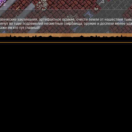
агические заклинания, артефактное оружие, очисти земли от нашествия тьмы
ячут во тьме подземелий несметные сокровища, оружие и доспехи менее уда
ажи им кто тут главный!