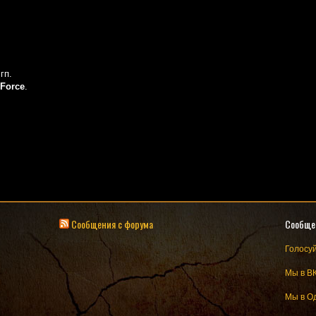
гп.
Force
.
Сообщения с форума
Сообще
Голосуй
Мы в В
Мы в О