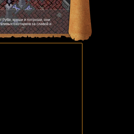
! Руби, круши и потроши, они
чливых охотников за славой и