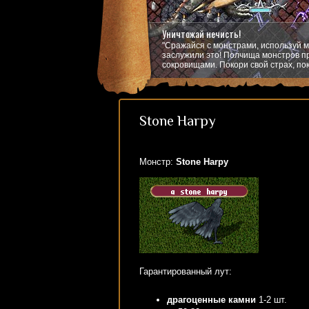
Уничтожай нечисть!
"Сражайся с монстрами, используй м
заслужили это! Полчища монстров пр
сокровищами. Покори свой страх, пок
Stone Harpy
Монстр:
Stone Harpy
Гарантированный лут:
драгоценные камни
1-2 шт.