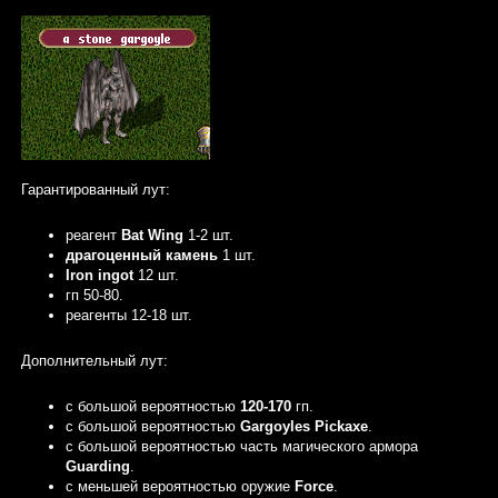
Гарантированный лут:
реагент
Bat Wing
1-2 шт.
драгоценный камень
1 шт.
Iron ingot
12 шт.
гп 50-80.
реагенты 12-18 шт.
Дополнительный лут:
с большой вероятностью
120-170
гп.
с большой вероятностью
Gargoyles Pickaxe
.
c большой вероятностью часть магического армора
Guarding
.
с меньшей вероятностью оружие
Force
.