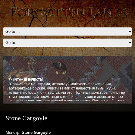
Уничтожай нечисть!
"Сражайся с монстрами, используй магические заклинания,
артефактное оружие, очисти земли от нашествия тьмы! Руби,
круши и потроши, они заслужили это! Полчища монстров прячут во
тьме подземелий несметные сокровища, оружие и доспехи менее
удачливых охотников за славой и сокровищами. Покори свой страх,
покажи им кто тут главный!
Stone Gargoyle
Монстр:
Stone Gargoyle