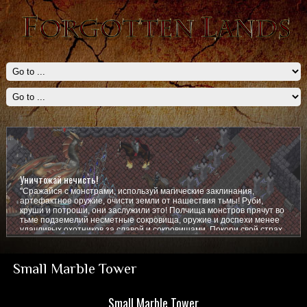
Уничтожай нечисть!
"Сражайся с монстрами, используй магические заклинания,
артефактное оружие, очисти земли от нашествия тьмы! Руби,
круши и потроши, они заслужили это! Полчища монстров прячут во
тьме подземелий несметные сокровища, оружие и доспехи менее
удачливых охотников за славой и сокровищами. Покори свой страх,
покажи им кто тут главный!
Small Marble Tower
Small Marble Tower