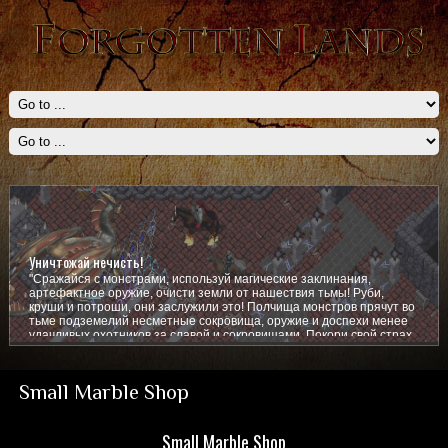
Уничтожай нечисть!
"Сражайся с монстрами, используй магические заклинания,
артефактное оружие, очисти земли от нашествия тьмы! Руби,
круши и потроши, они заслужили это! Полчища монстров прячут во
тьме подземелий несметные сокровища, оружие и доспехи менее
удачливых охотников за славой и сокровищами. Покори свой страх,
покажи им кто тут главный!
Small Marble Shop
Small Marble Shop