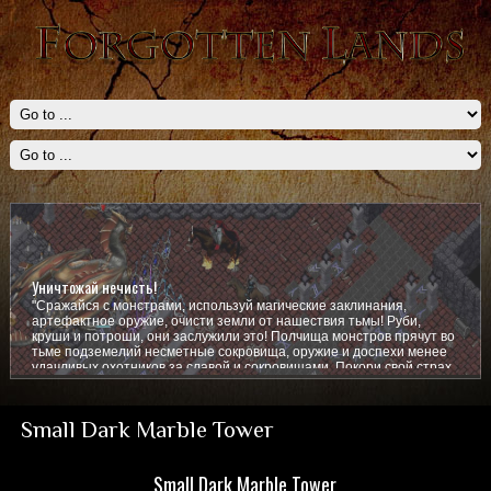
Уничтожай нечисть!
"Сражайся с монстрами, используй магические заклинания,
артефактное оружие, очисти земли от нашествия тьмы! Руби,
круши и потроши, они заслужили это! Полчища монстров прячут во
тьме подземелий несметные сокровища, оружие и доспехи менее
удачливых охотников за славой и сокровищами. Покори свой страх,
покажи им кто тут главный!
Small Dark Marble Tower
Small Dark Marble Tower