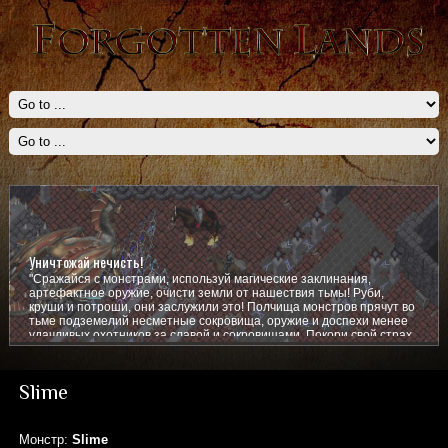
Уничтожай нечисть!
"Сражайся с монстрами, используй магические заклинания,
артефактное оружие, очисти земли от нашествия тьмы! Руби,
круши и потроши, они заслужили это! Полчища монстров прячут во
тьме подземелий несметные сокровища, оружие и доспехи менее
удачливых охотников за славой и сокровищами. Покори свой страх,
покажи им кто тут главный!
Slime
Монстр:
Slime