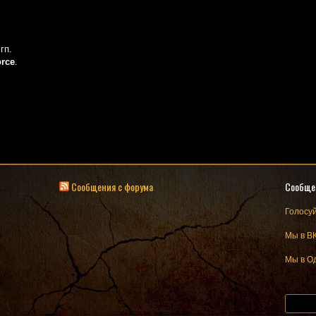
гп.
rce
.
Сообщения с форума
Сообще
Голосуй
Мы в В
Мы в О