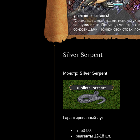
Уничтожай нечисть!
"Сражайся с монстрами, используй м
заслужили это! Полчища монстров пр
сокровищами. Покори свой страх, пок
Silver Serpent
Монстр:
Silver Serpent
Гарантированный лут:
гп 50-80.
реагенты 12-18 шт.