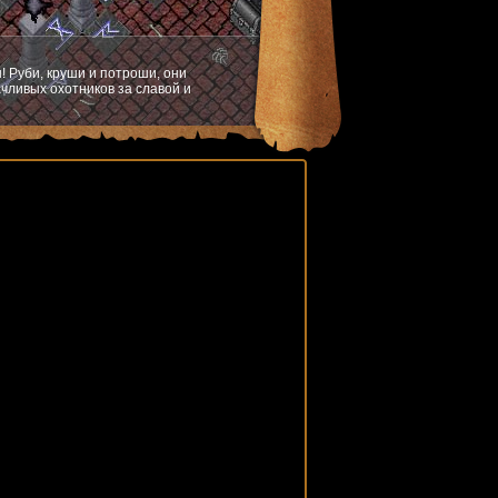
! Руби, круши и потроши, они
чливых охотников за славой и