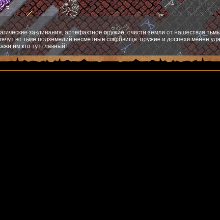
агические заклинания, артефактное оружие, очисти земли от нашествия тьмы
ячут во тьме подземелий несметные сокровища, оружие и доспехи менее уда
ажи им кто тут главный!