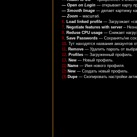
— Open on Login
— открывает карту пр
— Smooth Image
— делает картинку ка
— Zoom
– масштаб.
6
.
Load linked profile
— Загрузжает «св
7
.
Negotiate features with server
– Незна
8
.
Reduse CPU usage
— Снижает нагруз
9
.
Save Passwords
— Сохранять/не сох
10
. Тут находятся названия аккаунтов 
11
.
Remove
— Удалить пароль от выбра
12
.
Profiles
— Загруженный профиль.
13
.
New
— Новый профиль.
(1)
Name
— Имя нового профиля.
(2)
New
— Создать новый профиль.
(3)
Dupe
— Скопировать настройки акти