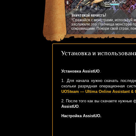
Уничтожай нечисть!
"Сражайся с монстрами, используй м
заслужили это! Полчища монстров пр
сокровищами. Покори свой страх, пок
Установка и использован
Установка AssistUO
.
1. Для начала нужно скачать после
скольки разрядная операционная сис
UOSteam — Ultima Online Assistant &
2. После того как вы скачаете нужные
AssistUO
.
Настройка AssistUO.