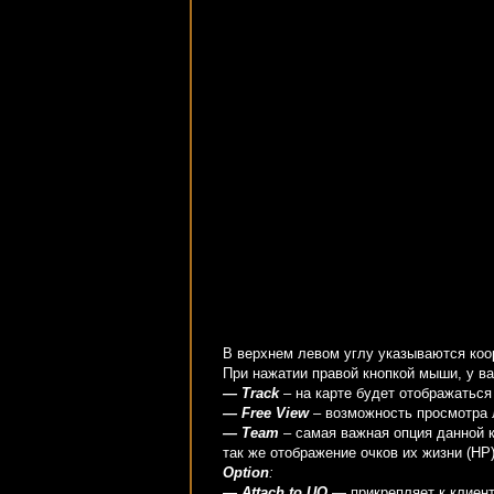
В верхнем левом углу указываются ко
При нажатии правой кнопкой мыши, у в
— Track
– на карте будет отображаться
— Free View
– возможность просмотра 
— Team
– самая важная опция данной к
так же отображение очков их жизни (HP)
Option
:
— Attach to UO
— прикрепляет к клиент