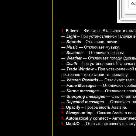
1
.
Filters
— Фильтры. Включают и откл
— Light
– При установленной галочке вс
— Sounds
– Отключает звуки.
— Music
— Отключает музыку.
— Seasons
— Отключает сезоны.
— Weather
— Отключает погоду (дождь,
— Death
– При установленной галочке п
— Trade Window
– При установленной г
постоянно что то ставит в передачу.
— Veteran Rewards
— Отключает гамп н
— Fame Messages
— Отключает сообще
— Karma messages
— Отключает сообщ
— Snooping messages
— Отключает со
— Repeated messages
— Отключает по
2
.
Opacity
– Прозрачность Assist-а.
3
.
Always on top
– Окошко Assist-а все
4
.
Automatically connect
– Автоматичес
5
.
MapUO
— Открыть встроенную карту