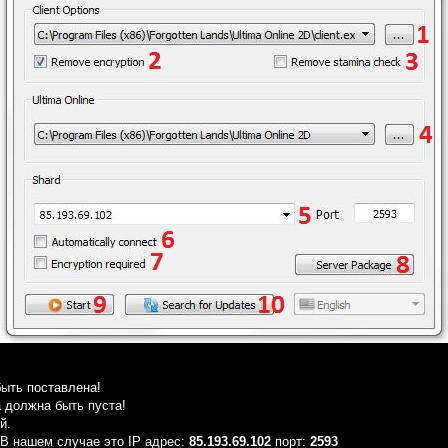
ыть поставлена!
 должна быть пуста!
й.
 В нашем случае это IP адрес:
85.193.69.102
порт:
2593