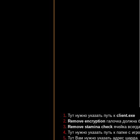
1
. Тут нужно указать путь к
client.exe
2
.
Remove encryption
галочка должна б
3
.
Remove stamina check
ячейка всегда
4
. Тут нужно указать путь к папке с игро
5
. Тут Вам нужно указать адрес шарда.