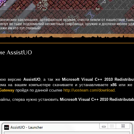
агические заклинания, артефактное оружие, очисти земли от нашествия тьмы
ячут во тьме подземелий несметные сокровища, оружие и доспехи менее уда
ажи им кто тут главный!
ие AssistUO
днюю версию
AssistUO
, а так же
Microsoft Visual C++ 2010 Redistrib
тема на вашем компьютере скачиваете и устанавливаете
x86
или ж
 Gateway
пройдя по данной ссылке
http://uosteam.com/download
.
 файлы, сперва нужно установить
Microsoft Visual C++ 2010 Redistributa