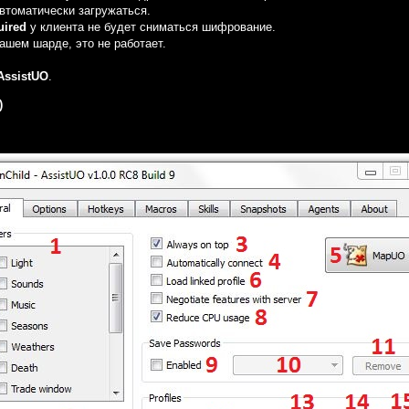
втоматически загружаться.
uired
у клиента не будет сниматься шифрование.
нашем шарде, это не работает.
AssistUO
.
)