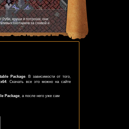
! Руби, круши и потроши, они
чливых охотников за славой и
utable Package
. В зависимости от того,
е
x64
. Скачать все это можно на сайте
ble Package
, а после него уже сам