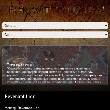
Уничтожай нечисть!
"Сражайся с монстрами, используй магические заклинания,
артефактное оружие, очисти земли от нашествия тьмы! Руби,
круши и потроши, они заслужили это! Полчища монстров прячут во
тьме подземелий несметные сокровища, оружие и доспехи менее
удачливых охотников за славой и сокровищами. Покори свой страх,
покажи им кто тут главный!
Revenant Lion
Монстр:
Revenant Lion