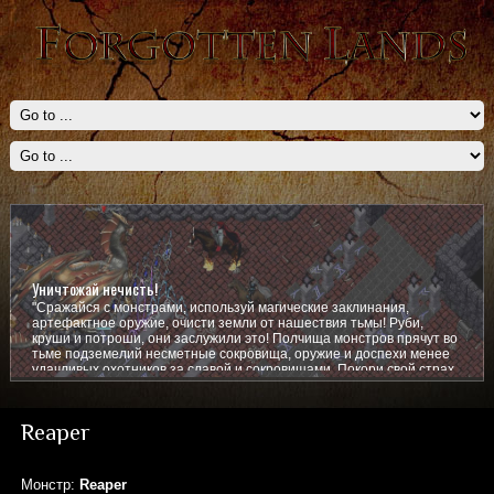
Уничтожай нечисть!
"Сражайся с монстрами, используй магические заклинания,
артефактное оружие, очисти земли от нашествия тьмы! Руби,
круши и потроши, они заслужили это! Полчища монстров прячут во
тьме подземелий несметные сокровища, оружие и доспехи менее
удачливых охотников за славой и сокровищами. Покори свой страх,
покажи им кто тут главный!
Reaper
Монстр:
Reaper