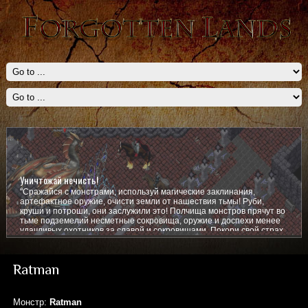
Уничтожай нечисть!
"Сражайся с монстрами, используй магические заклинания,
артефактное оружие, очисти земли от нашествия тьмы! Руби,
круши и потроши, они заслужили это! Полчища монстров прячут во
тьме подземелий несметные сокровища, оружие и доспехи менее
удачливых охотников за славой и сокровищами. Покори свой страх,
покажи им кто тут главный!
Ratman
Монстр:
Ratman