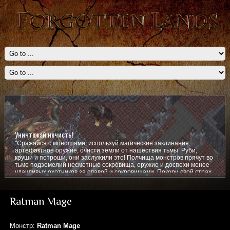
Уничтожай нечисть!
"Сражайся с монстрами, используй магические заклинания,
артефактное оружие, очисти земли от нашествия тьмы! Руби,
круши и потроши, они заслужили это! Полчища монстров прячут во
тьме подземелий несметные сокровища, оружие и доспехи менее
удачливых охотников за славой и сокровищами. Покори свой страх,
покажи им кто тут главный!
Ratman Mage
Монстр:
Ratman Mage