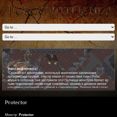
Уничтожай нечисть!
"Сражайся с монстрами, используй магические заклинания,
артефактное оружие, очисти земли от нашествия тьмы! Руби,
круши и потроши, они заслужили это! Полчища монстров прячут во
тьме подземелий несметные сокровища, оружие и доспехи менее
удачливых охотников за славой и сокровищами. Покори свой страх,
покажи им кто тут главный!
Protector
Монстр:
Protector