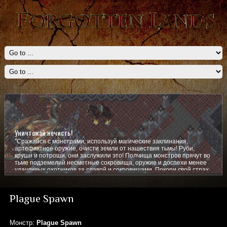
Уничтожай нечисть!
"Сражайся с монстрами, используй магические заклинания,
артефактное оружие, очисти земли от нашествия тьмы! Руби,
круши и потроши, они заслужили это! Полчища монстров прячут во
тьме подземелий несметные сокровища, оружие и доспехи менее
удачливых охотников за славой и сокровищами. Покори свой страх,
покажи им кто тут главный!
Plague Spawn
Монстр:
Plague Spawn