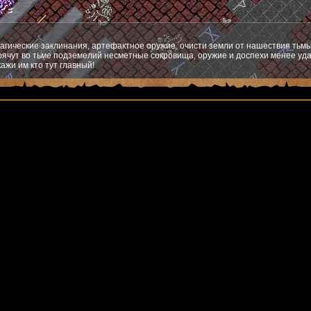
агические заклинания, артефактное оружие, очисти земли от нашествия тьмы
ячут во тьме подземелий несметные сокровища, оружие и доспехи менее уда
ажи им кто тут главный!