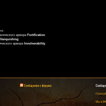
гп.
агического армора
Fortification
.
Vanquishing
.
гического армора
Invulnerability
.
Сообщения с форума
Сообще
Голосуй
Мы в В