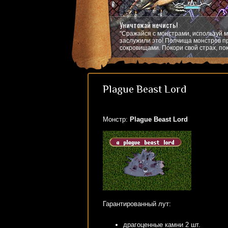
Уничтожай нечисть!
"Сражайся с монстрами, используй м
заслужили это! Полчища монстров пр
сокровищами. Покори свой страх, пок
Plague Beast Lord
Монстр:
Plague Beast Lord
Гарантированный лут:
драгоценные камни 2 шт.