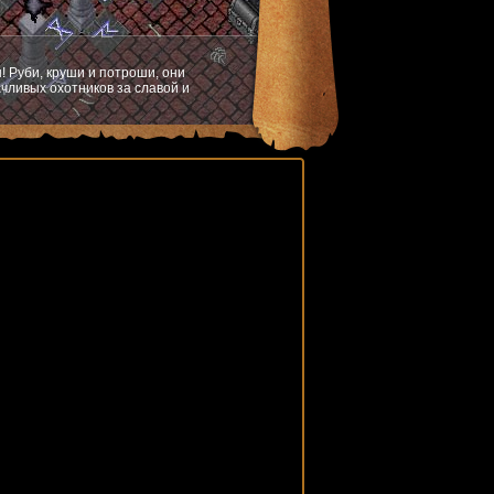
! Руби, круши и потроши, они
чливых охотников за славой и