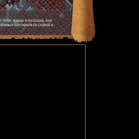
! Руби, круши и потроши, они
чливых охотников за славой и