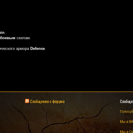
uin
.
 боевым
скилам.
гического армора
Defense
.
Сообщения с форума
Сообще
Голосуй
Мы в В
Мы в О