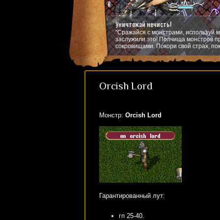
Уничтожай нечисть!
"Сражайся с монстрами, используй м
заслужили это! Полчища монстров пр
сокровищами. Покори свой страх, пок
Orcish Lord
Монстр:
Orcish Lord
Гарантированный лут:
гп 25-40.