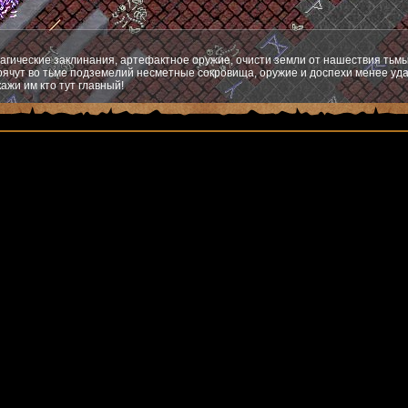
агические заклинания, артефактное оружие, очисти земли от нашествия тьмы
ячут во тьме подземелий несметные сокровища, оружие и доспехи менее уда
ажи им кто тут главный!