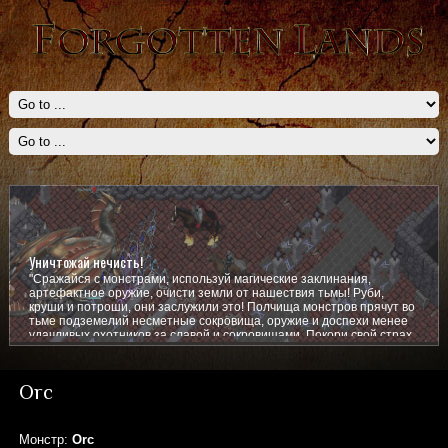
Уничтожай нечисть!
"Сражайся с монстрами, используй магические заклинания,
артефактное оружие, очисти земли от нашествия тьмы! Руби,
круши и потроши, они заслужили это! Полчища монстров прячут во
тьме подземелий несметные сокровища, оружие и доспехи менее
удачливых охотников за славой и сокровищами. Покори свой страх,
покажи им кто тут главный!
Orc
Монстр:
Orc