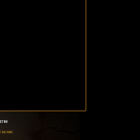
ство
 за нас