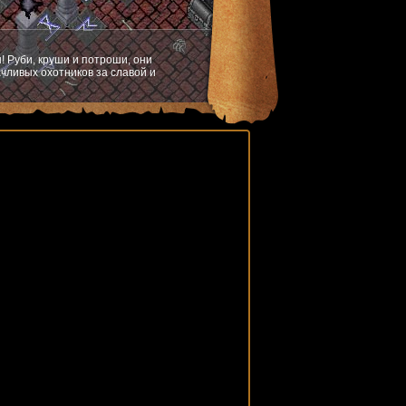
! Руби, круши и потроши, они
чливых охотников за славой и