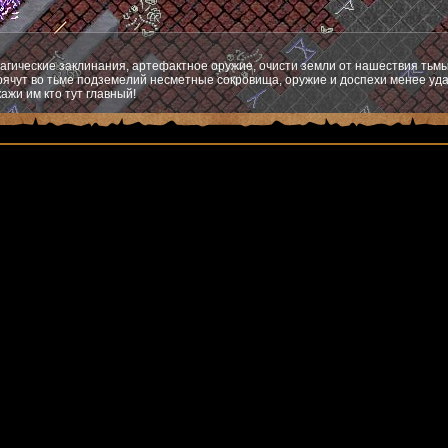
агические заклинания, артефактное оружие, очисти земли от нашествия тьмы
ячут во тьме подземелий несметные сокровища, оружие и доспехи менее уда
ажи им кто тут главный!