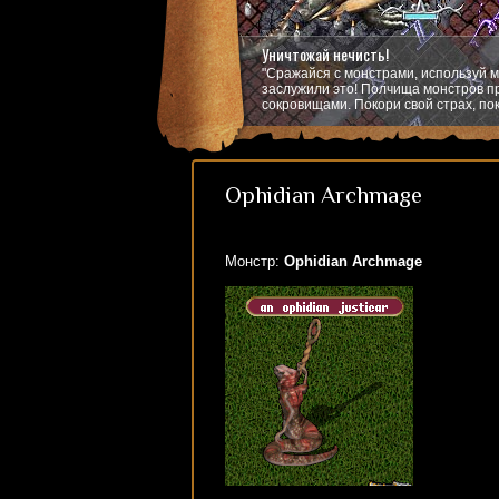
Уничтожай нечисть!
"Сражайся с монстрами, используй м
заслужили это! Полчища монстров пр
сокровищами. Покори свой страх, пок
Ophidian Archmage
Монстр:
Ophidian Archmage