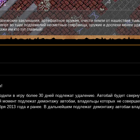
агические заклинания, артефактное оружие, очисти земли от нашествия тьмы
ячут во тьме подземелий несметные сокровища, оружие и доспехи менее уда
ажи им кто тут главный!
в!
одили в игру более 30 дней подлежат удалению. Автобай будет свернут
 момент подлежат демонтажу автобаи, владельцы которых не совершили
кабря 2013 года и ранее. В дальнейшем подлежат демонтажу автобаи вла