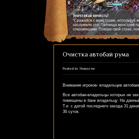
Уничтожай нечисть!
"Сражайся с монстрами, используй м
заслужили это! Полчища монстров пр
сокровищами. Покори свой страх, пок
Очистка автобай рума
Posted in
Новости
Внимание игроков- владельцев автобае
Все автобаи-владельцы которых не зах
помещены в банк владельцу. На данный
Т.е. с датой последнего захода 31 де
30 суток.