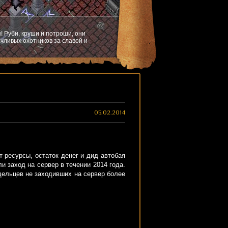
! Руби, круши и потроши, они
чливых охотников за славой и
05.02.2014
-ресурсы, остаток денег и дид автобая
 заход на сервер в течении 2014 года.
дельцев не заходивших на сервер более