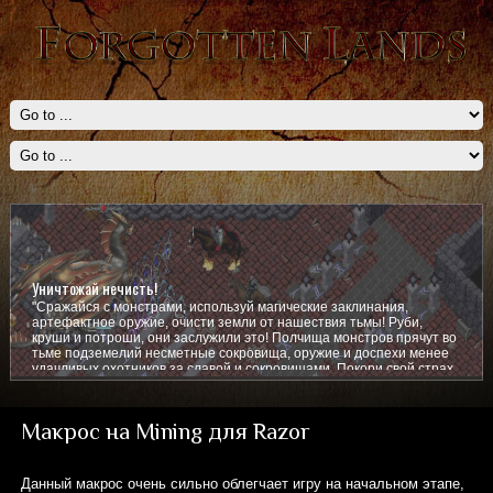
Уничтожай нечисть!
"Сражайся с монстрами, используй магические заклинания,
артефактное оружие, очисти земли от нашествия тьмы! Руби,
круши и потроши, они заслужили это! Полчища монстров прячут во
тьме подземелий несметные сокровища, оружие и доспехи менее
удачливых охотников за славой и сокровищами. Покори свой страх,
покажи им кто тут главный!
Макрос на Mining для Razor
Данный макрос очень сильно облегчает игру на начальном этапе,