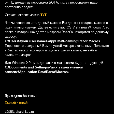
он НЕ делает из персонажа БОТА, т.к. за персонажем надо
постоянно следить.
Скачать скрипт можно
ТУТ
.
Чтобы использовать данный макрос Вы должны создать макрос с
идентичным именем. Далее если у вас OS Vista или Windows 7, то
папка в которой находятся макросы Razor’а находится по данному
адресу:
C:\Users\<your user name>\AppData\Roaming\Razor\Macros
.
Перепешите созданный Вами пустой макорс скачанным. Положите
в бекпак несколько кирок и идите в шахту капать, не забыв
включить макрос.
Для Windows XP путь до папки с макросами будет следующий:
C:\Documents and Settings\<имя вашей учетной
записи>\Application Data\Razor\Macros\
Присоединяйся к нам!
Скачай и играй
LOGIN: shard.fl.pp.ru