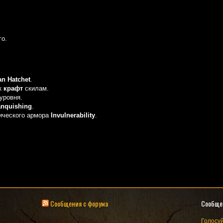
го.
an Hatchet
.
 к
крафт
скилам.
уровня.
anquishing
.
гического армора
Invulnerability
.
Сообщения с форума
Сообще
Голосуй