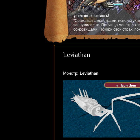
Уничтожай нечисть!
"Сражайся с монстрами, используй м
заслужили это! Полчища монстров пр
сокровищами. Покори свой страх, пок
Leviathan
Монстр:
Leviathan