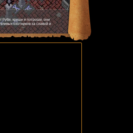
! Руби, круши и потроши, они
чливых охотников за славой и