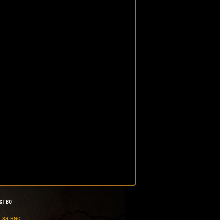
ство
 за нас