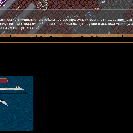
агические заклинания, артефактное оружие, очисти земли от нашествия тьмы
ячут во тьме подземелий несметные сокровища, оружие и доспехи менее уда
ажи им кто тут главный!