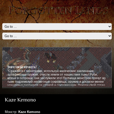
Уничтожай нечисть!
"Сражайся с монстрами, используй магические заклинания,
артефактное оружие, очисти земли от нашествия тьмы! Руби,
круши и потроши, они заслужили это! Полчища монстров прячут во
тьме подземелий несметные сокровища, оружие и доспехи менее
удачливых охотников за славой и сокровищами. Покори свой страх,
покажи им кто тут главный!
Kaze Kemono
Монстр:
Kaze Kemono