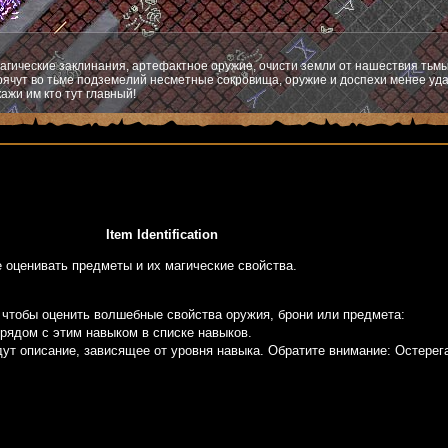
агические заклинания, артефактное оружие, очисти земли от нашествия тьмы
ячут во тьме подземелий несметные сокровища, оружие и доспехи менее уда
ажи им кто тут главный!
Item Identification
те оценивать предметы и их магические свойства.
n, чтобы оценить волшебные свойства оружия, брони или предмета:
рядом с этим навыком в списке навыков.
ут описание, зависящее от уровня навыка. Обратите внимание: Остерег