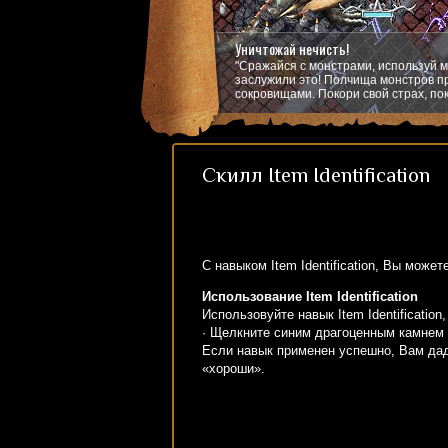
Уничтожай нечисть!
"Сражайся с монстрами, используй м
заслужили это! Полчища монстров пр
сокровищами. Покори свой страх, пок
Скилл Item Identification
С навыком Item Identification, Вы може
Использование Item Identification
Использовуйте навык Item Identificatio
· Щелкните синим драгоценным камнем 
Если навык применен успешно, Вам дад
«хороши».