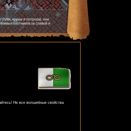
! Руби, круши и потроши, они
чливых охотников за славой и
айтесь! Не все волшебные свойства