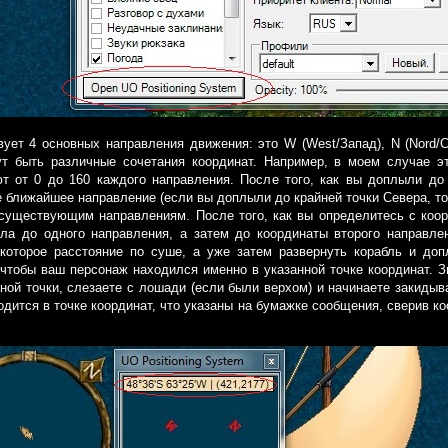
ует 4 основных направления движения: это W (West/Запад), N (Nord/Сев
т быть различные сочетания координат. Например, в моем случае э
ют от 0 до 160 каждого направления. После того, как вы доплыли до 
 ближайшее направление (если вы доплыли до крайней точки Севера, 
 существующим направлениям. После того, как вы определитесь с коо
ала до одного направления, а затем до координаты второго направле
которое расстояние по суше, а уже затем развернуть корабль и доп
тобы ваш персонаж находился именно в указанной точке координат. З
нной точки, слезаете с лошади (если были верхом) и начинаете закидыв
одится в точке координат, что указаны на бумажке сообщения, сверив к