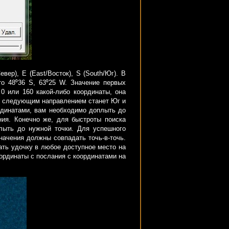
ер), E (East/Восток), S (South/Юг). В
то 48⁰36 S, 63⁰25 W. Значение первых
0 или 160 какой-либо координаты, она
то следующим направлением станет Юг и
рдинатами, вам необходимо доплыть до
ния. Конечно же, для быстроты поиска
лыть до нужной точки. Для успешного
начения должны совпадать точь-в-точь.
ать удочку в любое доступное место на
оординаты с послания с координатами на