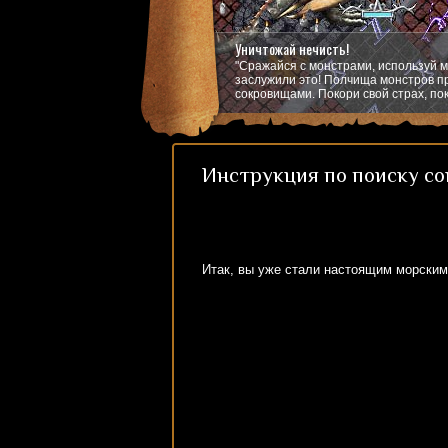
Уничтожай нечисть!
"Сражайся с монстрами, используй м
заслужили это! Полчища монстров пр
сокровищами. Покори свой страх, пок
Инструкция по поиску с
Итак, вы уже стали настоящим морским