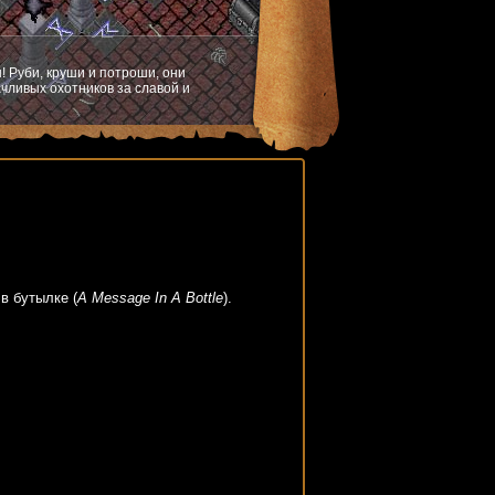
! Руби, круши и потроши, они
чливых охотников за славой и
в бутылке (
A Message In A Bottle
).