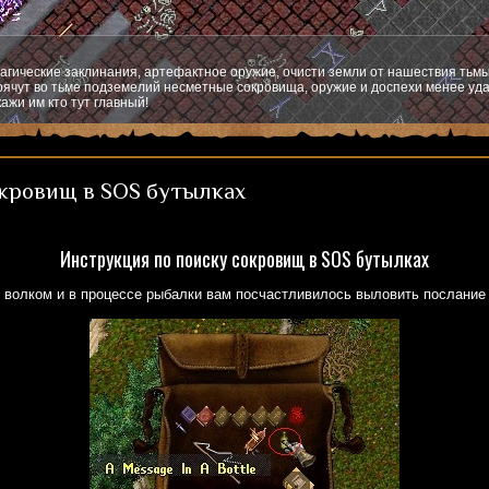
агические заклинания, артефактное оружие, очисти земли от нашествия тьмы
ячут во тьме подземелий несметные сокровища, оружие и доспехи менее уда
ажи им кто тут главный!
окровищ в SOS бутылках
Инструкция по поиску сокровищ в SOS бутылках
 волком и в процессе рыбалки вам посчастливилось выловить послание 