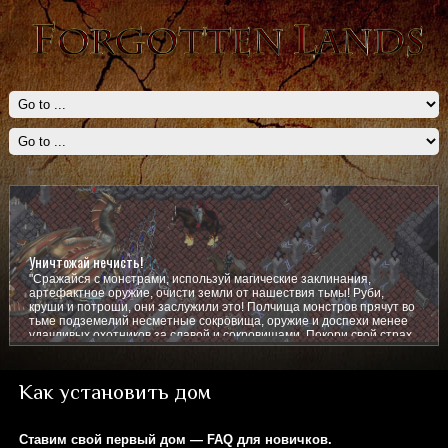
Уничтожай нечисть!
"Сражайся с монстрами, используй магические заклинания,
артефактное оружие, очисти земли от нашествия тьмы! Руби,
круши и потроши, они заслужили это! Полчища монстров прячут во
тьме подземелий несметные сокровища, оружие и доспехи менее
удачливых охотников за славой и сокровищами. Покори свой страх,
покажи им кто тут главный!
Как установить дом
Ставим свой первый дом — FAQ для новичков.