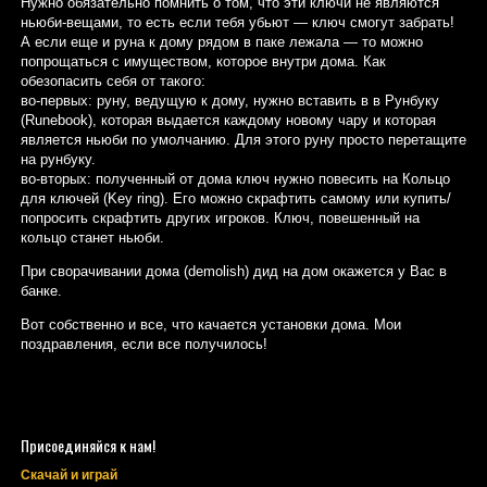
Нужно обязательно помнить о том, что эти ключи не являются
ньюби-вещами, то есть если тебя убьют — ключ смогут забрать!
А если еще и руна к дому рядом в паке лежала — то можно
попрощаться с имуществом, которое внутри дома. Как
обезопасить себя от такого:
во-первых: руну, ведущую к дому, нужно вставить в в Рунбуку
(Runebook), которая выдается каждому новому чару и которая
является ньюби по умолчанию. Для этого руну просто перетащите
на рунбуку.
во-вторых: полученный от дома ключ нужно повесить на Кольцо
для ключей (Key ring). Его можно скрафтить самому или купить/
попросить скрафтить других игроков. Ключ, повешенный на
кольцо станет ньюби.
При сворачивании дома (demolish) дид на дом окажется у Вас в
банке.
Вот собственно и все, что качается установки дома. Мои
поздравления, если все получилось!
Присоединяйся к нам!
Скачай и играй