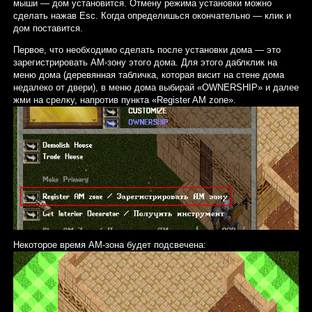
мыши — дом установится. Отмену режима установки можно
сделать нажав Esc. Когда определишься окончательно — клик и
дом поставится.
Первое, что необходимо сделать после установки дома — это
зарегистрировать АМ-зону этого дома. Для этого даблклик на
меню дома (деревянная табличка, которая висит на стене дома
недалеко от двери), в меню дома выбирай «OWNERSHIP» и далее
жми на срелку, напротив пункта «Register AM zone».
Некоторое время АМ-зона будет подсвечена: