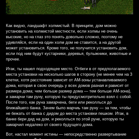
Как видно, ландшафт холмистый. В принципе, дом можно
установить на холмистой местности, если холмы не очень
высокие, но на глаз это понять довольно сложно, поэтому не
удивляйся, если на один холм дом не ставится, а на другой
может установиться. Кроме того, не получится установить дом,
если под ним будут кустарники, деревья, булыжники, животные и
прочее.
Итак, ты нашел подходящее место. Отбеги в от предполагаемого
места установки на несколько шагов в сторону (не менее чем на 3
клетки, хотя расстояние зависит от АМ-зоны устанавливаемого
дома, которая в свою очередь у всех домов разная и рависит от
размера дома; чем больше размер дома — тем больше АМ-зона),
и замарчи там руну, которую ты предусмотрительно взял с собой.
После того, как руна замарчена, беги или реколлься до
ближайшего банка. Зачем было марчиь там руну — за тем, чтобы
не бежать от банка с дидом до места установки пешком. Итак, в
банке бери дид на дом, и реколлься по этой руне, которую ты
замарчил недалеко от своего будущего дома.
Вот, настал момент истины — непосредственно развертывание