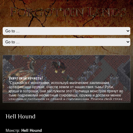
Уничтожай нечисть!
"Сражайся с монстрами, используй магические заклинания,
артефактное оружие, очисти земли от нашествия тьмы! Руби,
круши и потроши, они заслужили это! Полчища монстров прячут во
тьме подземелий несметные сокровища, оружие и доспехи менее
удачливых охотников за славой и сокровищами. Покори свой страх,
покажи им кто тут главный!
Hell Hound
Монстр:
Hell Hound