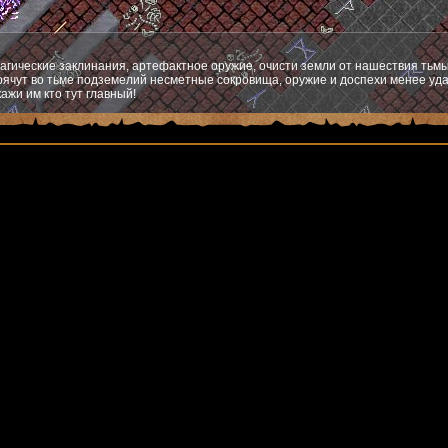
агические заклинания, артефактное оружие, очисти земли от нашествия тьмы
ячут во тьме подземелий несметные сокровища, оружие и доспехи менее уда
ажи им кто тут главный!