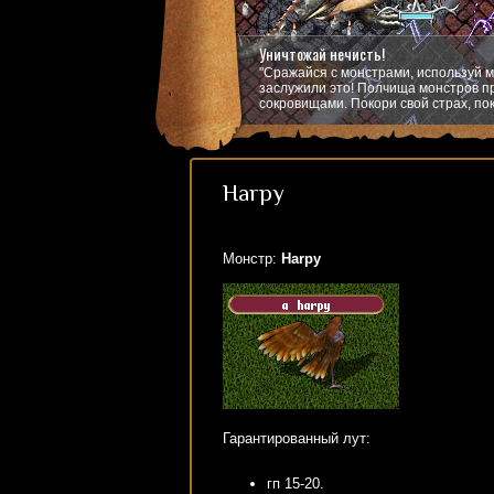
Уничтожай нечисть!
"Сражайся с монстрами, используй м
заслужили это! Полчища монстров пр
сокровищами. Покори свой страх, пок
Harpy
Монстр:
Harpy
Гарантированный лут:
гп 15-20.