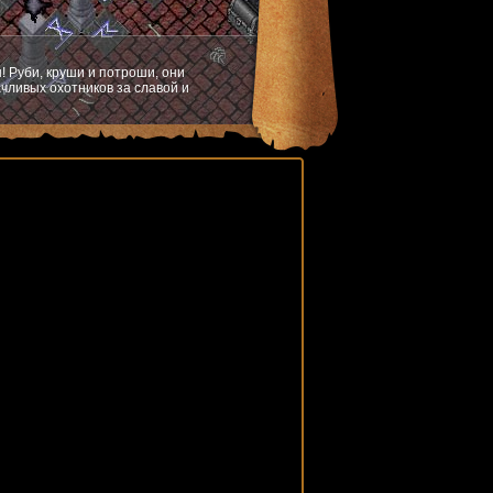
! Руби, круши и потроши, они
чливых охотников за славой и