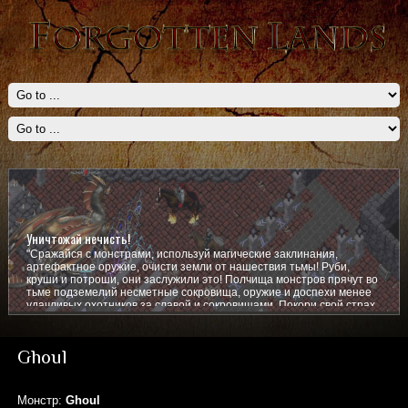
Уничтожай нечисть!
"Сражайся с монстрами, используй магические заклинания,
артефактное оружие, очисти земли от нашествия тьмы! Руби,
круши и потроши, они заслужили это! Полчища монстров прячут во
тьме подземелий несметные сокровища, оружие и доспехи менее
удачливых охотников за славой и сокровищами. Покори свой страх,
покажи им кто тут главный!
Ghoul
Монстр:
Ghoul