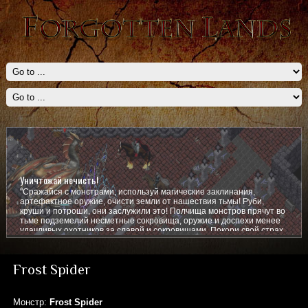
Уничтожай нечисть!
"Сражайся с монстрами, используй магические заклинания,
артефактное оружие, очисти земли от нашествия тьмы! Руби,
круши и потроши, они заслужили это! Полчища монстров прячут во
тьме подземелий несметные сокровища, оружие и доспехи менее
удачливых охотников за славой и сокровищами. Покори свой страх,
покажи им кто тут главный!
Frost Spider
Монстр:
Frost Spider