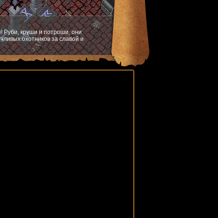
! Руби, круши и потроши, они
чливых охотников за славой и