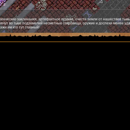
агические заклинания, артефактное оружие, очисти земли от нашествия тьмы
ячут во тьме подземелий несметные сокровища, оружие и доспехи менее уда
ажи им кто тут главный!