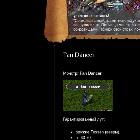
Уничтожай нечисть!
"Сражайся с монстрами, используй м
заслужили это! Полчища монстров пр
сокровищами. Покори свой страх, пок
Fan Dancer
Монстр:
Fan Dancer
Гарантированный лут:
оружие Tessen (вееры).
гп 40-70.