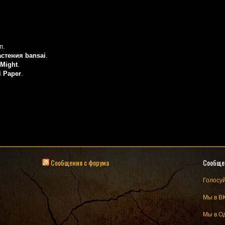
п.
стения bansai
.
Might
.
i Paper
.
Сообщения с форума
Сообще
Голосуй
Мы в В
Мы в О