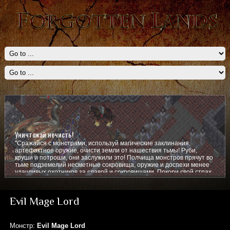
Уничтожай нечисть!
"Сражайся с монстрами, используй магические заклинания,
артефактное оружие, очисти земли от нашествия тьмы! Руби,
круши и потроши, они заслужили это! Полчища монстров прячут во
тьме подземелий несметные сокровища, оружие и доспехи менее
удачливых охотников за славой и сокровищами. Покори свой страх,
покажи им кто тут главный!
Evil Mage Lord
Монстр:
Evil Mage Lord