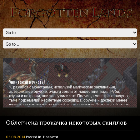
Уничтожай нечисть!
"Сражайся с монстрами, используй магические заклинания,
артефактное оружие, очисти земли от нашествия тьмы! Руби,
круши и потроши, они заслужили это! Полчища монстров прячут во
тьме подземелий несметные сокровища, оружие и доспехи менее
удачливых охотников за славой и сокровищами. Покори свой страх,
покажи им кто тут главный!
Облегчена прокачка некоторых скиллов
06.08.2014
Posted in
Новости