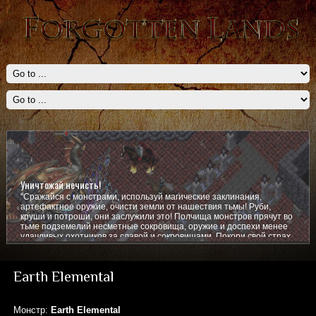
Уничтожай нечисть!
"Сражайся с монстрами, используй магические заклинания,
артефактное оружие, очисти земли от нашествия тьмы! Руби,
круши и потроши, они заслужили это! Полчища монстров прячут во
тьме подземелий несметные сокровища, оружие и доспехи менее
удачливых охотников за славой и сокровищами. Покори свой страх,
покажи им кто тут главный!
Earth Elemental
Монстр:
Earth Elemental