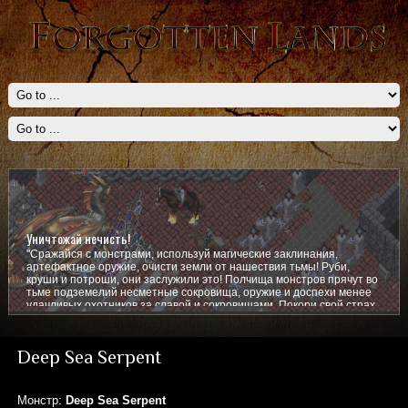
Уничтожай нечисть!
"Сражайся с монстрами, используй магические заклинания,
артефактное оружие, очисти земли от нашествия тьмы! Руби,
круши и потроши, они заслужили это! Полчища монстров прячут во
тьме подземелий несметные сокровища, оружие и доспехи менее
удачливых охотников за славой и сокровищами. Покори свой страх,
покажи им кто тут главный!
Deep Sea Serpent
Монстр:
Deep Sea Serpent