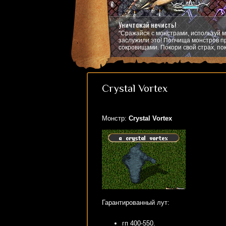
Уничтожай нечисть!
"Сражайся с монстрами, используй м
заслужили это! Полчища монстров пр
сокровищами. Покори свой страх, пок
Crystal Vortex
Монстр:
Crystal Vortex
Гарантированный лут:
гп 400-550.