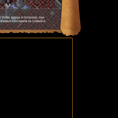
! Руби, круши и потроши, они
чливых охотников за славой и