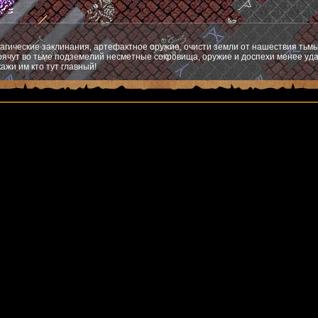
агические заклинания, артефактное оружие, очисти земли от нашествия тьмы
ячут во тьме подземелий несметные сокровища, оружие и доспехи менее уда
ажи им кто тут главный!