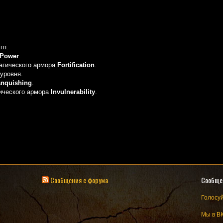
гп.
Power
.
агического армора
Fortification
.
уровня.
anquishing
.
гического армора
Invulnerability
.
Сообщения с форума
Сообще
Голосуй
Мы в В