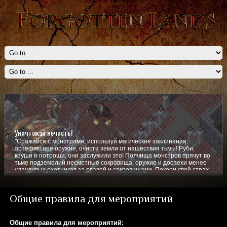
Уничтожай нечисть!
"Сражайся с монстрами, используй магические заклинания,
артефактное оружие, очисти земли от нашествия тьмы! Руби,
круши и потроши, они заслужили это! Полчища монстров прячут во
тьме подземелий несметные сокровища, оружие и доспехи менее
удачливых охотников за славой и сокровищами. Покори свой страх,
покажи им кто тут главный!
Общие правила для мероприятий
Общие правила для мероприятий: