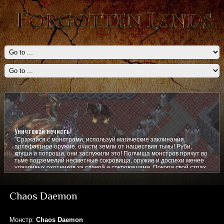
Уничтожай нечисть!
"Сражайся с монстрами, используй магические заклинания,
артефактное оружие, очисти земли от нашествия тьмы! Руби,
круши и потроши, они заслужили это! Полчища монстров прячут во
тьме подземелий несметные сокровища, оружие и доспехи менее
удачливых охотников за славой и сокровищами. Покори свой страх,
покажи им кто тут главный!
Chaos Daemon
Монстр:
Chaos Daemon