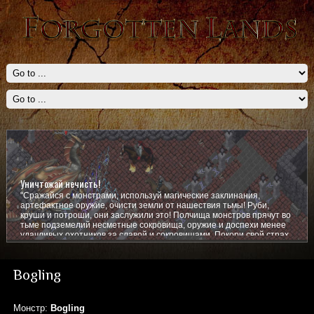
Уничтожай нечисть!
"Сражайся с монстрами, используй магические заклинания,
артефактное оружие, очисти земли от нашествия тьмы! Руби,
круши и потроши, они заслужили это! Полчища монстров прячут во
тьме подземелий несметные сокровища, оружие и доспехи менее
удачливых охотников за славой и сокровищами. Покори свой страх,
покажи им кто тут главный!
Bogling
Монстр:
Bogling