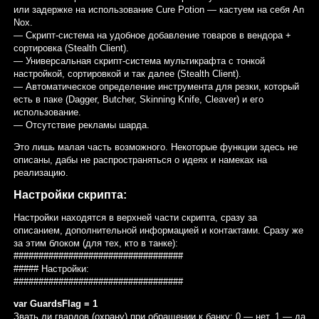
или задержке на использование Cure Potion — кастуем на себя An
Nox.
— Скрипт-система на удобное добавление товаров в вендора +
сортировка (Stealth Client).
— Универсальная скрипт-система мультикрафта с тонкой
настройкой, сортировкой и так далее (Stealth Client).
— Автоматическое определение инструмента для резки, который
есть в паке (Dagger, Butcher, Skinning Knife, Cleaver) и его
использование.
— Отсутствие рекламы шарда.
Это лишь малая часть возможного. Некоторые функции здесь не
описаны, дабы не распространяться о идеях и намеках на
реализацию.
Настройки скрипта:
Настройки находятся в верхней части скрипта, сразу за
описанием, дополнительной информацией и контактами. Сразу же
за этим блоком (для тех, кто в танке):
##################################
##### Настройки:
##################################
var GuardsFlag = 1
Звать ли гвардов (охрану) при обращении к банку: 0 — нет, 1 — да