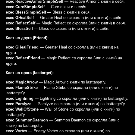
exec ReactiveArmorSimpleSelf
— Reactive Armor с книги в себя.
exec CureSimpleSelf
— Cure с книги в себя.
exec BlessSimpleSelf
— Bless с книги в себя.
exec GHealSelf
— Greater Heal со скролла (или с книги) в себя.
exec ReflectSelf
— Magic Reflect со скролла (или с книги) в себя.
exec BlessSelf
— Bless со скролла (или с книги) в себя.
Каст на друга (Friend):
exec GHealFriend
— Greater Heal со скролла (или с книги) на
друга.
exec ReflectFriend
— Magic Reflect со скролла (или с книги) на
друга.
Каст на врага (lasttarget):
exec MagicArrow
— Magic Arrow с книги по lasttarget’у.
exec FlameStrike
— Flame Strike со скролла (или с книги) по
lasttarget’у.
exec Lightning
— Lightning со скролла (или с книги) по lasttarget’у.
exec Paralyze
— Paralyze со скролла (или с книги) по lasttarget’у.
exec WallOfStone
— Wall of Stone со скролла (или с книги) по
lasttarget’у.
exec SummonDaemon
— Summon Daemon со скролла (или с
книги) по lasttarget’у.
exec Vortex
— Energy Vortex со скролла (или с книги) по