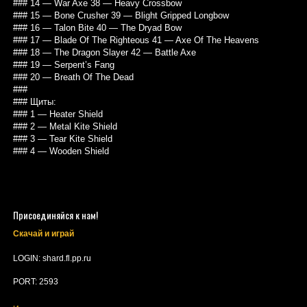
### 14 — War Axe 38 — Heavy Crossbow
### 15 — Bone Crusher 39 — Blight Gripped Longbow
### 16 — Talon Bite 40 — The Dryad Bow
### 17 — Blade Of The Righteous 41 — Axe Of The Heavens
### 18 — The Dragon Slayer 42 — Battle Axe
### 19 — Serpent’s Fang
### 20 — Breath Of The Dead
###
### Щиты:
### 1 — Heater Shield
### 2 — Metal Kite Shield
### 3 — Tear Kite Shield
### 4 — Wooden Shield
Присоединяйся к нам!
Скачай и играй
LOGIN: shard.fl.pp.ru
PORT: 2593