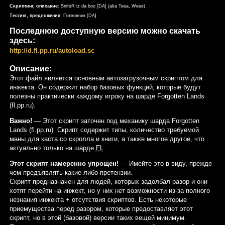
Скриптинг, описание
: SnifeR iz da boo [DA] (aka Teea, Weee)
Тестинг, предложения
: Полковник [DA]
Последнюю доступную версию можно скачать
здесь:
http://d.fl.pp.ru/autoload.sc
Описание:
Этот файл является основным автозагрузочным скриптом для
инжекта. Он содержит набор базовых функций, которые будут
полезны практически каждому игроку на шарде Forgotten Lands
(fl.pp.ru).
Важно!
— Этот скрипт заточен под механику шарда Forgotten
Lands (fl.pp.ru). Скрипт содержит типы, количество требуемой
маны для каста со скролла и книги, а также многое другое, что
актуально только на шарде
FL
.
Этот скрипт намеренно упрощен!
— Имейте это в виду, прежде
чем предъявлять какие-либо претензии.
Скрипт предназначен для людей, которых задолбал разор и они
хотят перейти на инжект, но у них нет возможности из-за полного
незнания инжекта + отсутствия скриптов. Есть некоторые
приемущества перед разором, которые предоставляет этот
скрипт, но в этой (базовой) версии таких вещей минимум.