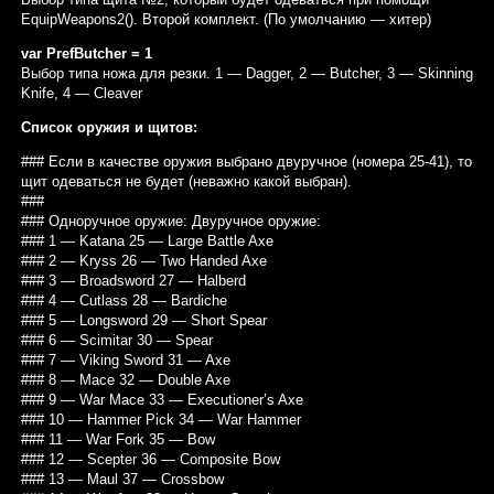
EquipWeapons2(). Второй комплект. (По умолчанию — хитер)
var PrefButcher = 1
Выбор типа ножа для резки. 1 — Dagger, 2 — Butcher, 3 — Skinning
Knife, 4 — Cleaver
Список оружия и щитов:
### Если в качестве оружия выбрано двуручное (номера 25-41), то
щит одеваться не будет (неважно какой выбран).
###
### Одноручное оружие: Двуручное оружие:
### 1 — Katana 25 — Large Battle Axe
### 2 — Kryss 26 — Two Handed Axe
### 3 — Broadsword 27 — Halberd
### 4 — Cutlass 28 — Bardiche
### 5 — Longsword 29 — Short Spear
### 6 — Scimitar 30 — Spear
### 7 — Viking Sword 31 — Axe
### 8 — Mace 32 — Double Axe
### 9 — War Mace 33 — Executioner’s Axe
### 10 — Hammer Pick 34 — War Hammer
### 11 — War Fork 35 — Bow
### 12 — Scepter 36 — Composite Bow
### 13 — Maul 37 — Crossbow