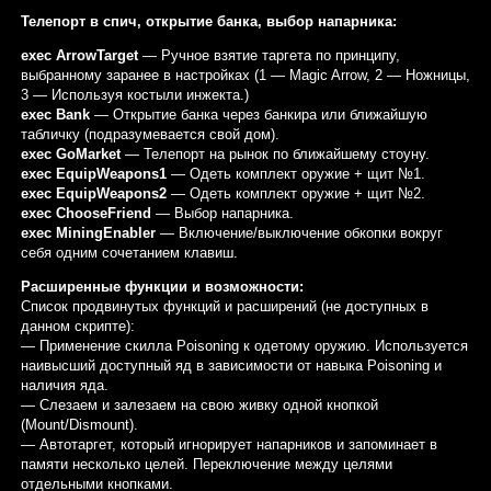
Телепорт в спич, открытие банка, выбор напарника:
exec ArrowTarget
— Ручное взятие таргета по принципу,
выбранному заранее в настройках (1 — Magic Arrow, 2 — Ножницы,
3 — Используя костыли инжекта.)
exec Bank
— Открытие банка через банкира или ближайшую
табличку (подразумевается свой дом).
exec GoMarket
— Телепорт на рынок по ближайшему стоуну.
exec EquipWeapons1
— Одеть комплект оружие + щит №1.
exec EquipWeapons2
— Одеть комплект оружие + щит №2.
exec ChooseFriend
— Выбор напарника.
exec MiningEnabler
— Включение/выключение обкопки вокруг
себя одним сочетанием клавиш.
Расширенные функции и возможности:
Список продвинутых функций и расширений (не доступных в
данном скрипте):
— Применение скилла Poisoning к одетому оружию. Используется
наивысший доступный яд в зависимости от навыка Poisoning и
наличия яда.
— Слезаем и залезаем на свою живку одной кнопкой
(Mount/Dismount).
— Автотаргет, который игнорирует напарников и запоминает в
памяти несколько целей. Переключение между целями
отдельными кнопками.