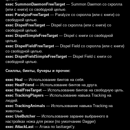
exec SummonDaemonFreeTarget
— Summon Daemon со скролла
(или с книги) со свободной целью.
exec ParalyzeFreeTarget
— Paralyze со скролла (или с книги) со
свободной целью.
exec DispelFreeTarget
— Dispel со скролла (или с книги) со
свободной целью.
exec DispelSimpleFreeTarget
— Dispel с книги со свободной
целью.
exec DispelFieldFreeTarget
— Dispel Field со скролла (или с книги)
со свободной целью.
exec DispelFieldSimpleFreeTarget
— Dispel Field с книги со
свободной целью.
Скиллы, бинты, бучеры и прочее:
exec Heal
— Использование бинтов на себя.
exec HealFriend
— Использование бинтов на друга.
exec HealFreeTarget
— Использование бинтов на свободную цель.
exec TrackingPlayers
— Использование навыка Tracking на
людей.
exec TrackingAnimals
— Использование навыка Tracking на
животных.
exec UseButcher
— Использование заранее выбранного в
настройках ножа для резки (по умолчанию Dagger)
exec AttackLast
— Атака по lasttarget’у.