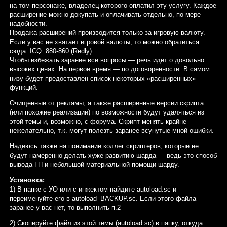
на том персонаже, владелец которого оплатил эту услугу. Каждое
расширение можно докупать и оплачивать отдельно, по мере
надобности.
Продажа расширений производится только за игровую валюту.
Если у вас не хватает игровой валюты, то можно обратиться
сюда: ICQ: 880-860 (Redly)
Чтобы избежать заранее все вопросы — речь идет о довольно
высоких ценах. На первое время — по договоренности. В самом
низу будет предоставлен список некоторых «расширенных»
функций.
Очищенные от рекламы, а также расширенные версии скрипта
(или похожие реализации) по возможности будут удаляться из
этой темы и, возможно, с форума. Скрипт менять крайне
нежелательно, т.к. могут полезть заранее всунутые мной ошибки.
Надеюсь также на понимание коллег скриптеров, которые не
будут намеренно делать хуже развитию шарда — ведь это способ
вывода ГП и небольшой материальной помощи шарду.
Установка:
1) В папке с УО или с инжектом найдите autoload.sc и
переименуйте его в autoload_BACKUP.sc. Если этого файла
заранее у вас нет, то выполнить п.2
2) Скопируйте файл из этой темы (autoload.sc) в папку, откуда