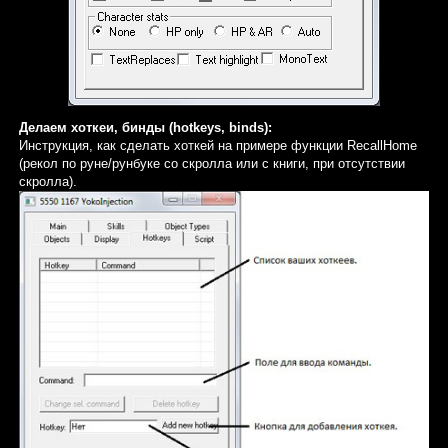
Делаем хоткеи, бинды (hotkeys, binds):
Инструкция, как сделать хоткей на примере функции RecallHome
(рекол по руне/рунбуке со скролла или с книги, при отсутствии
скролла).