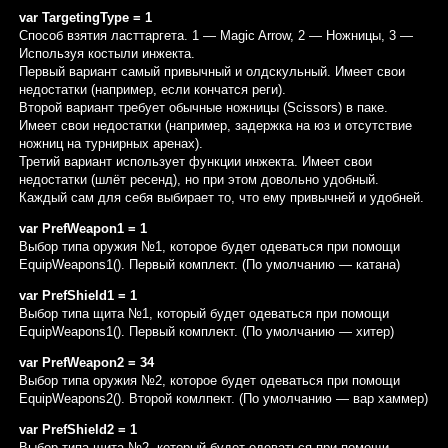
var TargetingType = 1
Способ взятия ласттаргета. 1 — Magic Arrow, 2 — Ножницы, 3 —
Используя костыли инжекта.
Первый вариант самый привычный и олдскульный. Имеет свои
недостатки (например, если кончатся реги).
Второй вариант требует обычные ножницы (Scissors) в паке.
Имеет свои недостатки (например, задержка на юз и отсутствие
ножниц на турнирных аренах).
Третий вариант использует функции инжекта. Имеет свои
недостатки (шлёт ресенд), но при этом довольно удобный.
Каждый сам для себя выбирает то, что ему привычней и удобней.
var PrefWeapon1 = 1
Выбор типа оружия №1, которое будет одеваться при помощи
EquipWeapons1(). Первый комплект. (По умолчанию — катана)
var PrefShield1 = 1
Выбор типа щита №1, который будет одеваться при помощи
EquipWeapons1(). Первый комплект. (По умолчанию — хитер)
var PrefWeapon2 = 34
Выбор типа оружия №2, которое будет одеваться при помощи
EquipWeapons2(). Второй комлпект. (По умолчанию — вар хаммер)
var PrefShield2 = 1
Выбор типа щита №2, который будет одеваться при помощи