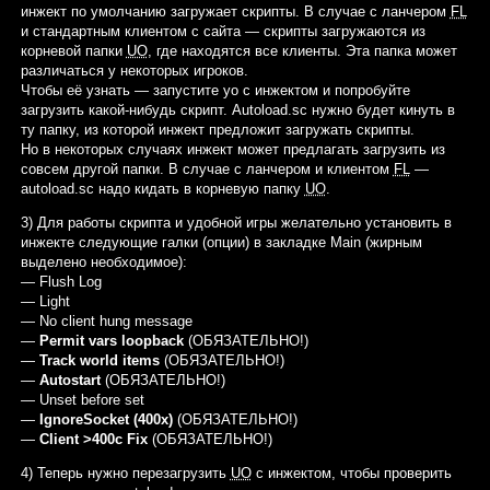
инжект по умолчанию загружает скрипты. В случае с ланчером
FL
и стандартным клиентом с сайта — скрипты загружаются из
корневой папки
UO
, где находятся все клиенты. Эта папка может
различаться у некоторых игроков.
Чтобы её узнать — запустите уо с инжектом и попробуйте
загрузить какой-нибудь скрипт. Autoload.sc нужно будет кинуть в
ту папку, из которой инжект предложит загружать скрипты.
Но в некоторых случаях инжект может предлагать загрузить из
совсем другой папки. В случае с ланчером и клиентом
FL
—
autoload.sc надо кидать в корневую папку
UO
.
3) Для работы скрипта и удобной игры желательно установить в
инжекте следующие галки (опции) в закладке Main (жирным
выделено необходимое):
— Flush Log
— Light
— No client hung message
—
Permit vars loopback
(ОБЯЗАТЕЛЬНО!)
—
Track world items
(ОБЯЗАТЕЛЬНО!)
—
Autostart
(ОБЯЗАТЕЛЬНО!)
— Unset before set
—
IgnoreSocket (400x)
(ОБЯЗАТЕЛЬНО!)
—
Client >400c Fix
(ОБЯЗАТЕЛЬНО!)
4) Теперь нужно перезагрузить
UO
с инжектом, чтобы проверить