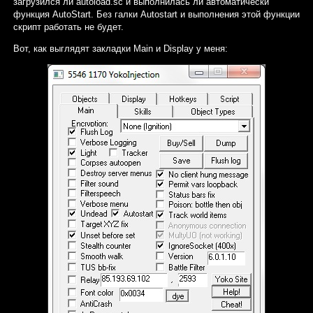
загрузился ли autoload.sc и выполнилась ли автоматически
функция AutoStart. Без галки Autostart и выполнения этой функции
скрипт работать не будет.
Вот, как выглядят закладки Main и Display у меня: