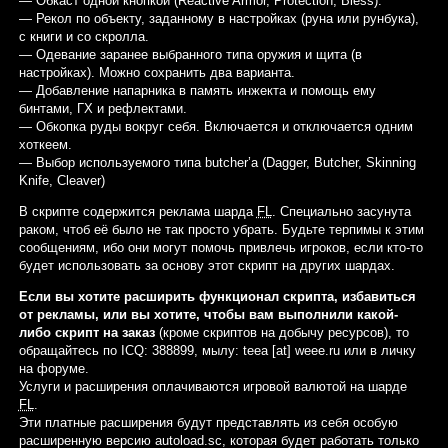
— Обкаст одной кнопкой (Reactive Armor, Protection, Bless).
— Рекол по объекту, заданному в настройках (руна или рунбука),
с книги и со скролла.
— Одевание заранее выбранного типа оружия и щита (в
настройках). Можно сохранить два варианта.
— Добавление напарника в память инжекта и помощь ему
бинтами, ГХ и рефлектами.
— Обкопка руды вокруг себя. Включается и отключается одним
хоткеем.
— Выбор используемого типа butcher’a (Dagger, Butcher, Skinning
Knife, Cleaver)
В скрипте содержится реклама шарда
FL
. Специально засунута
раком, чтоб её было не так просто убрать. Будьте терпимы к этим
сообщениям, ибо они могут помочь привлечь игроков, если кто-то
будет использовать за основу этот скрипт на других шардах.
Если вы хотите расширить функционал скрипта, избавиться
от рекламы, или вы хотите, чтобы вам выполнили какой-
либо скрипт на заказ
(кроме скриптов на добычу ресурсов), то
обращайтесь по ICQ: 388899, мылу: teea [аt] weee.ru или в личку
на форуме.
Услуги и расширения оплачиваются игровой валютой на шарде
FL
.
Эти платные расширения будут представлять из себя особую
расширенную версию autoload.sc, которая будет работать только