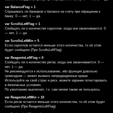
var BalanceFlag = 1
Спрашивать ли банкиров о балансе на счету при обращении к
банку: 0 — нет, 1 — да
var ScrollsLeftFlag = 1
Сообщать ли о количестве скроллов, когда они заканчиваются: 0
— нет, 1 — да
var ScrollsLeftMin = 5
Если скроллов остается меньше этого количества, то об этом
будет сообщено (При ScrollsLeftFlag)
var ReagentsLeftFlag = 0
Сообщать ли о количестве регов, когда они заканчиваются: 0 —
нет, 1 — да.
Не рекомендуется к использованию, ибо функция довольно
громоздкая — может вызвать непредвиденные краши.
Используйте на свой страх и риск, можете заранее потестировать
в безопасных условиях.
По умолчанию выключил, т.к. сам ничем таким не пользуюсь.
var ReagentsLeftMin = 10
Если регов остается меньше этого количества, то об этом будет
сообщено (При ReagentsLeftFlag).