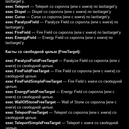
lasttarget’у.
exec Teleport
— Teleport со скролла (или с книги) по lasttarget’у.
exec Dispel
— Dispel со скролла (или с книги) по lasttarget’у.
exec Curse
— Curse со скролла (или с книги) по lasttarget’у.
exec ParalyzeField
— Paralyze Field со скролла (или с книги) по
lasttarget’у.
exec FireField
— Fire Field со скролла (или с книги) по lasttarget’у.
exec EnergyField
— Energy Field со скролла (или с книги) по
lasttarget’у.
Касты со свободной целью (FreeTarget):
exec ParalyzeFieldFreeTarget
— Paralyze Field со скролла (или с
книги) со свободной целью.
exec FireFieldFreeTarget
— Fire Field со скролла (или с книги) со
свободной целью.
exec FireFieldSimpleFreeTarget
— Fire Field с книги со свободной
целью.
exec EnergyFieldFreeTarget
— Energy Field со скролла (или с
книги) со свободной целью.
exec WallOfStoneFreeTarget
— Wall of Stone со скролла (или с
книги) со свободной целью.
exec TeleportFreeTarget
— Teleport со скролла (или с книги) со
свободной целью.
exec TeleportSimpleFreeTarget
— Teleport с книги со свободной
целью.