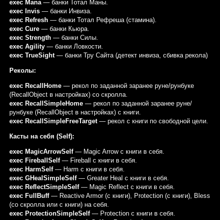
exec Mana
— банки Тотал Маны.
exec Invis
— банки Инвиза.
exec Refresh
— банки Тотал Рефреша (стамина).
exec Cure
— банки Кьюра.
exec Strength
— банки Силы.
exec Agility
— банки Ловкости.
exec TrueSight
— банки Тру Сайта (детект инвиза, сбивка рекола)
Реколы:
exec RecallHome
— рекол по заданной заранее руне/рунбуке
(RecallObject в настройках) со скролла.
exec RecallSimpleHome
— рекол по заданной заранее руне/
рунбуке (RecallObject в настройках) с книги.
exec RecallSimpleFreeTarget
— рекол с книги по свободной цели.
Касты на себя (Self):
exec MagicArrowSelf
— Magic Arrow с книги в себя.
exec FireballSelf
— Fireball с книги в себя.
exec HarmSelf
— Harm с книги в себя.
exec GHealSimpleSelf
— Greater Heal с книги в себя.
exec ReflectSimpleSelf
— Magic Reflect с книги в себя.
exec FullBuff
— Reactive Armor (с книги), Protection (с книги), Bless
(со скролла или с книги) на себя.
exec ProtectionSimpleSelf
— Protection с книги в себя.