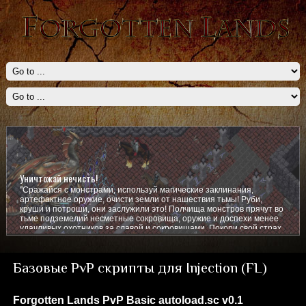
Уничтожай нечисть!
"Сражайся с монстрами, используй магические заклинания,
артефактное оружие, очисти земли от нашествия тьмы! Руби,
круши и потроши, они заслужили это! Полчища монстров прячут во
тьме подземелий несметные сокровища, оружие и доспехи менее
удачливых охотников за славой и сокровищами. Покори свой страх,
покажи им кто тут главный!
Базовые PvP скрипты для Injection (FL)
Forgotten Lands PvP Basic autoload.sc v0.1