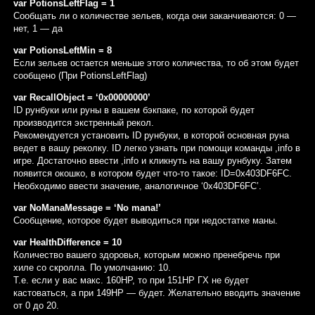
var PotionsLeftFlag = 1
Сообщать ли о количестве зельев, когда они заканчиваются: 0 —
нет, 1 — да
var PotionsLeftMin = 8
Если зельев остается меньше этого количества, то об этом будет
сообщено (При PotionsLeftFlag)
var RecallObject = ‘0x00000000’
ID рунбуки или руны в вашем бэкпаке, по которой будет
производится экстренный рекол.
Рекомендуется установить ID рунбуки, в которой основная руна
ведет в вашу реколку. ID легко узнать при помощи команды ,info в
игре. Достаточно ввести ,info и кликнуть на вашу рунбуку. Затем
появится окошко, в котором будет что-то такое: ID=0x403DF6FC.
Необходимо ввести значение, аналогичное ‘0x403DF6FC’.
var NoManaMessage = ‘No mana!’
Сообщение, которое будет выводиться при недостатке маны.
var HealthDifference = 10
Количество вашего здоровья, которым можно пренебречь при
хиле со скролла. По умолчанию: 10.
Т.е. если у вас макс. 160HP, то при 151HP ГХ не будет
кастоваться, а при 149HP — будет. Желательно вводить значение
от 0 до 20.