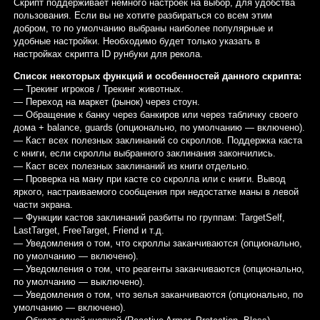
Скрипт поддерживает немного настроек на выбор, для удобства
пользования. Если вы не хотите разбираться со всем этим
добром, то по умолчанию выбраны наиболее популярные и
удобные настройки. Необходимо будет только указать в
настройках скрипта ID рунбуки для рекола.
Список некоторых функций и особенностей данного скрипта:
— Трекинг игроков / Трекинг животных.
— Переход на маркет (рынок) через стоун.
— Обращение к банку через банкиров или через табличку своего
дома + balance, guards (опционально, по умолчанию — включено).
— Каст всех полезных заклинаний со скроллов. Поддержка каста
с книги, если скроллы выбранного заклинания закончились.
— Каст всех полезных заклинаний из книги отдельно.
— Проверка на ману при касте со скролла или с книги. Вывод
яркого, настраиваемого сообщения при недостатке маны в левой
части экрана.
— Функции кастов заклинаний разбиты по группам: TargetSelf,
LastTarget, FreeTarget, Friend и т.д.
— Уведомления о том, что скроллы заканчиваются (опционально,
по умолчанию — включено).
— Уведомления о том, что реагенты заканчиваются (опционально,
по умолчанию — выключено).
— Уведомления о том, что зелья заканчиваются (опционально, по
умолчанию — включено).