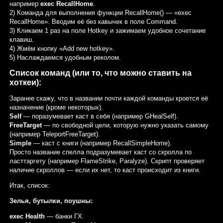
например
exec RecallHome
.
2) Команда для выполнения функции RecallHome() — «exec
RecallHome». Вводим её без кавычек в поле Command.
3) Кликаем 1 раз на поле Hotkey и зажимаем удобное сочетание
клавиш.
4) Жмём кнопку «Add new hotkey».
5) Наслаждаемся удобным реколом.
Список команд (или то, что можно ставить на
хоткеи):
Заранее скажу, что в названии почти каждой команды кроется её
назначение (кроме некоторых).
Self
— поразумевает каст в себя (например GHealSelf).
FreeTarget
— по свободной цели, которую нужно указать самому
(например TeleportFreeTarget).
Simple
— каст с книги (например RecallSimpleHome).
Просто название спелла подразумевает каст со скролла по
ласттаргету (например FlameStrike, Paralyze). Скрипт проверяет
наличие скроллов — если их нет, то каст происходит из книги.
Итак, список:
Зелья, бутылки, поушны:
exec Health
— банки ГХ.