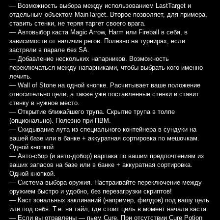
— Возможность выбора между использованием LastTarget и
отдельным объектом MainTarget. Второе позволяет, для примера,
ставить стенки, не теряя таргет своего врага.
— Автовыбор каста Magic Arrow, Harm или Fireball в себя, в
зависимости от наличия регов. Полезно на турнирах, если
застряли в парале без SA.
— Добавление нескольких напарников. Возможность
переключаться между напарниками, чтобы выбрать кого именно
лечить.
— Wall of Stone на одной кнопке. Расчитывает ваше положение
относительно цели, а также уже поставленные стенки и ставит
стенку в нужное место.
— Открытие ближайшего трупа. Скрытие трупа в толпе
(опционально). Полезно при ПВМ.
— Скидывание лута из специального контейнера в сундуки на
вашей базе или в банке + аккуратная сортировка по мешочкам.
Одной кнопкой.
— Авто-сбор (и авто-добор) варпака по вашим предпочтениям из
ваших запасов на базе или в банке + аккуратная сортировка.
Одной кнопкой.
— Система выбора оружия. Настраивайте переключение между
оружием быстро и удобно, без перезагрузки скриптов!
— Каст зональных заклинаний (например, филдов) под вашу цель
или под себя. Т.е. на тайл, где стоит цель в момент начала каста.
— Если вы отравлены — пьем Cure. При отсутствии Cure Potion