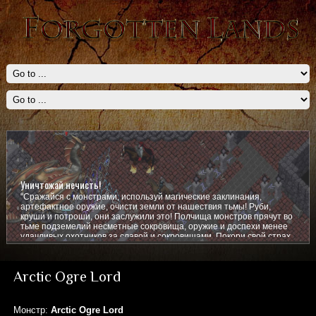
Уничтожай нечисть!
"Сражайся с монстрами, используй магические заклинания,
артефактное оружие, очисти земли от нашествия тьмы! Руби,
круши и потроши, они заслужили это! Полчища монстров прячут во
тьме подземелий несметные сокровища, оружие и доспехи менее
удачливых охотников за славой и сокровищами. Покори свой страх,
покажи им кто тут главный!
Arctic Ogre Lord
Монстр:
Arctic Ogre Lord